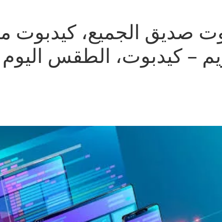
وت صديق الجميع، كيدبوت م
يم – كيدبوت، الطقس اليوم 