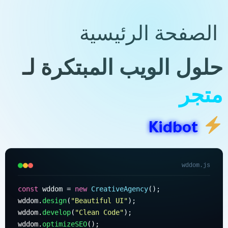
Ski
t
الصفحة الرئيسية
conten
حلول الويب المبتكرة لـ
متجرك الرقم
Kidbot
wddom.js
const
 wddom = 
new
CreativeAgency
();

wddom.
design
(
"Beautiful UI"
);

wddom.
develop
(
"Clean Code"
);

wddom.
optimizeSEO