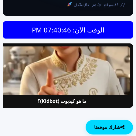
// الموقع جاهز للإنطلاق 
الوقت الآن:
07:40:47 PM
ما هو كيدبوت (Kidbot)؟
شارك موقعنا