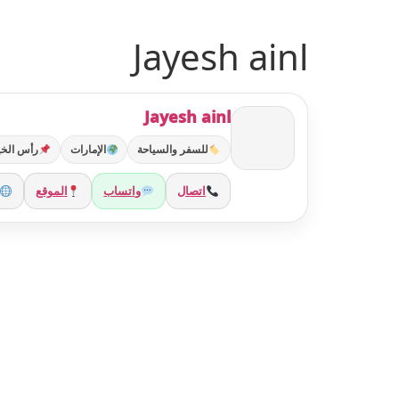
Ski
t
Jayesh ainl
conten
Jayesh ainl
للسفر والسياحة
الإمارات
رأس الخي
اتصال
واتساب
الموقع