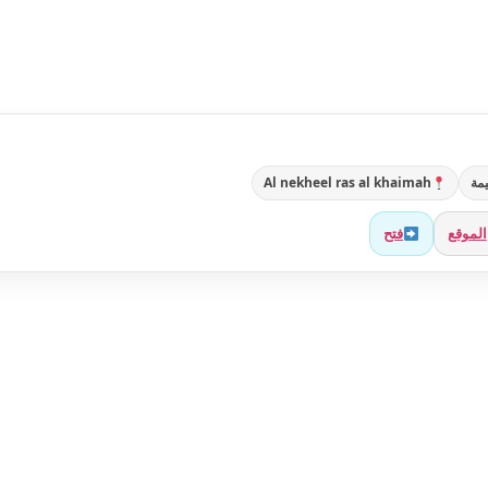
مة
Al nekheel ras al khaimah
الموقع
فتح